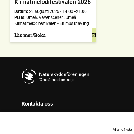
Klimatmelodifestivalen 2026
Datum:
22 augusti 2026
•
14.00–21.00
Plats:
Umeå, Vävenscenen, Umeå
Klimatmelodifestivalen - En musiktävling
mellan lokala band om bästa klimat- och
Läs mer/Boka
miljölåten.
Umeå med omnejd
Kontakta oss
Naturskyddsföreningen Umeå med omnejd
C/o Studiefrämjandet
Vi använder 
Ekonomstråket 6